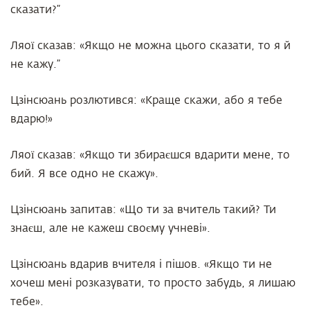
сказати?”
Ляої сказав: «Якщо не можна цього сказати, то я й
не кажу.”
Цзінсюань розлютився: «Краще скажи, або я тебе
вдарю!»
Ляої сказав: «Якщо ти збираєшся вдарити мене, то
бий. Я все одно не скажу».
Цзінсюань запитав: «Що ти за вчитель такий? Ти
знаєш, але не кажеш своєму учневі».
Цзінсюань вдарив вчителя і пішов. «Якщо ти не
хочеш мені розказувати, то просто забудь, я лишаю
тебе».