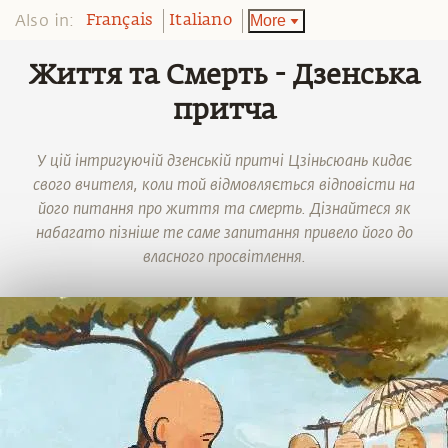
Also in:
More
Français
Italiano
Життя та Смерть - Дзенська
притча
У цій інтригуючій дзенській притчі Цзіньсюань кидає
свого вчителя, коли той відмовляється відповісти на
його питання про життя та смерть. Дізнайтеся як
набагато пізніше те саме запитання привело його до
власного просвітлення.