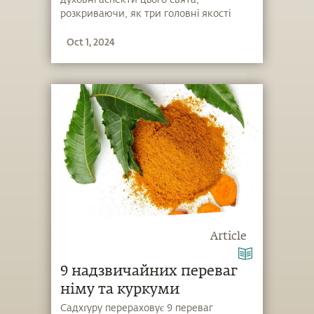
розкриваючи, як три головні якості
буття проявляються протягом цих
Oct 1, 2024
дев'яти днів.
Article
9 надзвичайних переваг
німу та куркуми
Садхґуру перераховує 9 переваг