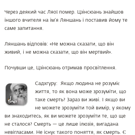
Через деякий час Ляої помер. Цзінсюань знайшов
іншого вчителя на ім’я Ляншань і поставив йому те
саме запитання.
Ляншань відповів: «Не можна сказати, що він
живий, і не можна сказати, що він мертвий».
Почувши це, Цзінсюань отримав просвітлення.
Садхгуру:
Якщо людина не розуміє
життя, то як вона може зрозуміти, що
таке смерть? Зараз ви живі. І якщо ви
не можете зрозуміти той вимір, у якому
ви знаходитесь, як ви можете зрозуміти те, що ще
не сталося? Смерть — це лише ілюзія, вигадана
невігласами. Не існує такого поняття, як смерть. Є