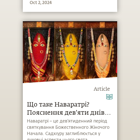
Oct 2, 2024
наповнену енергією та позитивом у
вашому домі.
Article
Що таке Наваратрі?
Пояснення дев'яти днів
Наваратрі
Наваратрі – це дев'ятиденний період
святкування Божественного Жіночого
Начала. Садхґуру заглиблюється у
духовні аспекти цього свята,