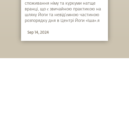
споживання німу та куркуми натще
вранці, що є звичайною практикою на
шляху Йоги та невід’ємною частиною
розпорядку дня в Центрі Йоги «Іша».я
Sep 14, 2024