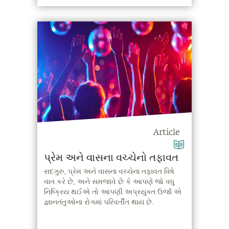
Article
પ્રેમ અને વાસના વચ્ચેનો તફાવત
સદગુરુ, પ્રેમ અને વાસના વચ્ચેના તફાવત વિષે
વાત કરે છે, અને સમજાવે છે કે આપણે જો વધુ
નિષ્ક્રિય થઈએ તો આપણી અપ્રયુક્ત ઉર્જા એ
જ્ઞાનતંતુઓના રોગમાં પરિવર્તીત થાય છે.