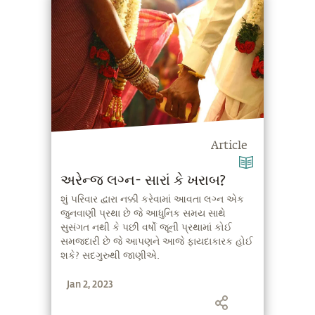
Article
અરેન્જ લગ્ન- સારાં કે ખરાબ?
શું પરિવાર દ્વારા નક્કી કરેવામાં આવતા લગ્ન એક
જુનવાણી પ્રથા છે જે આધુનિક સમય સાથે
સુસંગત નથી કે પછી વર્ષો જૂની પ્રથામાં કોઈ
સમજદારી છે જે આપણને આજે ફાયદાકારક હોઈ
શકે? સદગુરુથી જાણીએ.
Jan 2, 2023