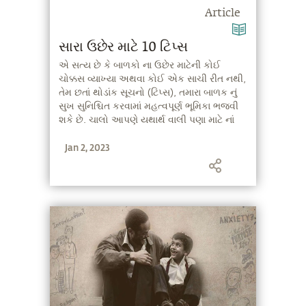
Article
સારા ઉછેર માટે 10 ટિપ્સ
એ સત્ય છે કે બાળકો ના ઉછેર માટેની કોઈ
ચોક્કસ વ્યાખ્યા અથવા કોઈ એક સાચી રીત નથી,
તેમ છતાં થોડાંક સૂચનો (ટિપ્સ), તમારા બાળક નું
સુખ સુનિશ્ચિત કરવામાં મહત્વપૂર્ણ ભૂમિકા ભજવી
શકે છે. ચાલો આપણે યથાર્થ વાલી પણા માટે નાં
એ 10 સૂચનો (ટિપ્સ) પર નજર ફેરવી જોઈએ, જે
Jan 2, 2023
સદગુરૂ પાસે, તમારાં બાળકો ના ઉછેર માટે છે.