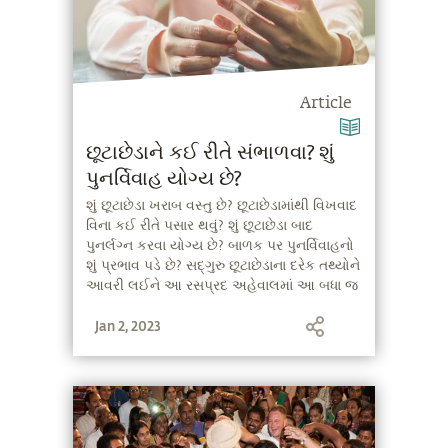
Article
છૂટાછેડાને કઈ રીતે સંભાળવા? શું
પુનર્વિવાહ યોગ્ય છે?
શું છૂટાછેડા ખરાબ વસ્તુ છે? છૂટાછેડામાંથી વિખવાદ
વિના કઈ રીતે પસાર થવું? શું છૂટાછેડા બાદ
પુનર્લગ્ન કરવા યોગ્ય છે? બાળક પર પુનર્વિવાહનો
શું પ્રભાવ પડે છે? સદ્‍ગુરુ છૂટાછેડાના દરેક તથ્યોને
આવરી લઈને આ રસપ્રદ અહેવાલમાં આ બધા જ
પ્રશ્નોના ઉત્તર આપે છે.
Jan 2, 2023