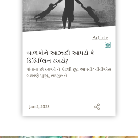
Article
બાળકોને આઝાદી આપયે કે
ડિસિપ્લિન રખયે?
પોતાના છોકરાઓ ને કેટલી છૂટ આપવી? વીવીએસ
લક્ષ્મણે પૂછ્યું સદગુરુ ને
Jan 2, 2023