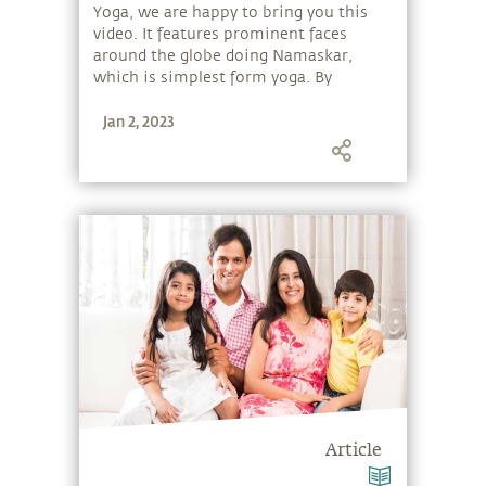
Yoga, we are happy to bring you this
video. It features prominent faces
around the globe doing Namaskar,
which is simplest form yoga. By
putting your hands together, you can
Jan 2, 2023
bring harmony within yourself and
with the world around you.
Article