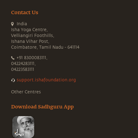
Contact Us
India
Isha Yoga Centre,
Velliangiri Foothills,
Ishana Vihar Post,
Coimbatore, Tamil Nadu - 641114
+91 8300083111,
04224283111,
04223583111
support.ishafoundation.org
Other Centres
Download Sadhguru App