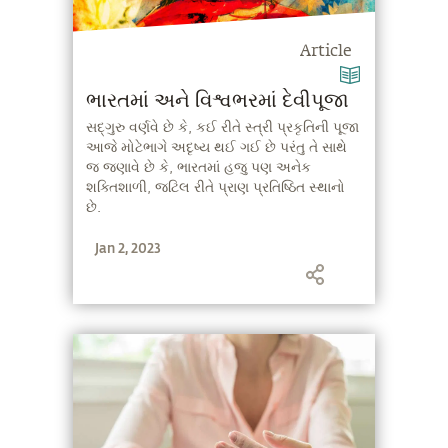
Article
ભારતમાં અને વિશ્વભરમાં દેવીપૂજા
સદ્‍ગુરુ વર્ણવે છે કે, કઈ રીતે સ્ત્રી પ્રકૃતિની પૂજા
આજે મોટેભાગે અદૃષ્ય થઈ ગઈ છે પરંતુ તે સાથે
જ જણાવે છે કે, ભારતમાં હજુ પણ અનેક
શક્તિશાળી, જટિલ રીતે પ્રાણ પ્રતિષ્ઠિત સ્થાનો
છે.
Jan 2, 2023