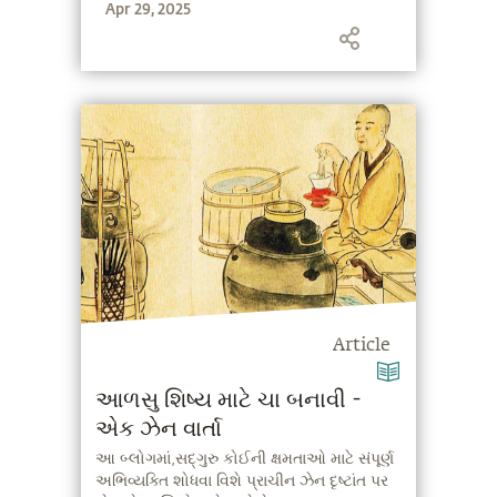
Apr 29, 2025
Article
આળસુ શિષ્ય માટે ચા બનાવી -
એક ઝેન વાર્તા
આ બ્લોગમાં,સદ્‍ગુરુ કોઈની ક્ષમતાઓ માટે સંપૂર્ણ
અભિવ્યક્તિ શોધવા વિશે પ્રાચીન ઝેન દૃષ્ટાંત પર